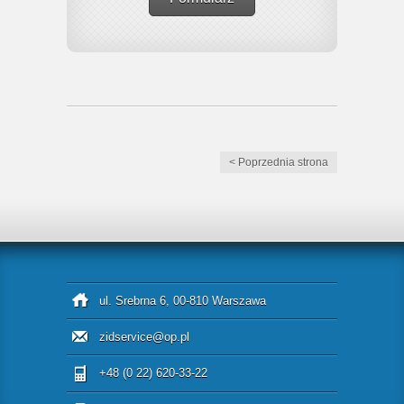
< Poprzednia strona
ul. Srebrna 6, 00-810 Warszawa
zidservice@op.pl
+48 (0 22) 620-33-22