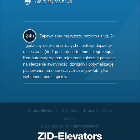
+48 (0 22) 203-51-49
24h
Zapewniamy najwyższy poziom usług, 24
- godzinny serwis oraz natychmiastowy dojazd w
razie awarii (do 1 godziny na terenie całego kraju).
Komputerowy system rejestracji zgłoszeń pozwala
na śledzenie awaryjności dźwigów i optymalizację
planowania remontów całych dźwigów lub tylko
wybranych podzespołów.
Strona Główna
O Firmie
Praca
Sklep
Kontakt
© Zid Service | All Rights Reserved