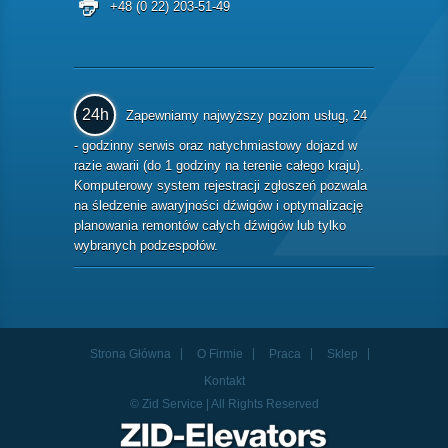
+48 (0 22) 203-51-49
24h
Zapewniamy najwyższy poziom usług, 24
- godzinny serwis oraz natychmiastowy dojazd w
razie awarii (do 1 godziny na terenie całego kraju).
Komputerowy system rejestracji zgłoszeń pozwala
na śledzenie awaryjności dźwigów i optymalizację
planowania remontów całych dźwigów lub tylko
wybranych podzespołów.
Strona Główna
O Firmie
Praca
Sklep
Kontakt
© Zid Service | All Rights Reserved