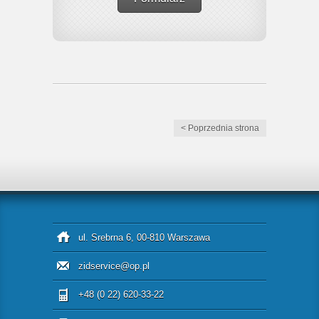
< Poprzednia strona
ul. Srebrna 6, 00-810 Warszawa
zidservice@op.pl
+48 (0 22) 620-33-22