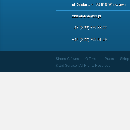
ul. Srebrna 6, 00-810 Warszawa
zidservice@op.pl
+48 (0 22) 620-33-22
+48 (0 22) 203-51-49
Strona Główna
O Firmie
Praca
Sklep
© Zid Service | All Rights Reserved