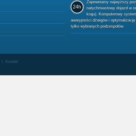
Zapewniamy najwyższy pozio
24h
natychmiastowy dojazd w raz
kraju). Komputerowy system 
awaryjności dźwigów i optymalizacj
tylko wybranych podzespołów.
Kontakt