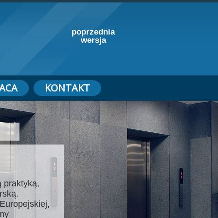
poprzednia
wersja
ACA
KONTAKT
 praktyką,
rską.
Europejskiej,
emy