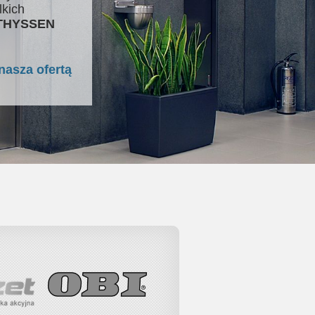
lkich
 THYSSEN
nasza ofertą