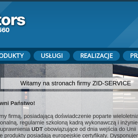
ODUKTY
USŁUGI
REALIZACJE
PR
Witamy na stronach firmy ZID-SERVICE
wni Państwo!
my firmą, posiadającą doświadczenie poparte wieloletnią
jonalną, regularnie szkoloną kadrą wykonawczą i inżynie
uprawnienia
UDT
obowiązujące od dnia wejścia do Unii 
e produkty posiadają europejskie certyfikaty. Dysponuj