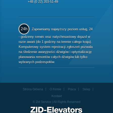
+48 (0 22) 203-51-49
24h
Zapewniamy najwyższy poziom usług, 24
- godzinny serwis oraz natychmiastowy dojazd w
razie awarii (do 1 godziny na terenie całego kraju).
Komputerowy system rejestracji zgłoszeń pozwala
na śledzenie awaryjności dźwigów i optymalizację
planowania remontów całych dźwigów lub tylko
wybranych podzespołów.
Strona Główna
O Firmie
Praca
Sklep
Kontakt
© Zid Service | All Rights Reserved