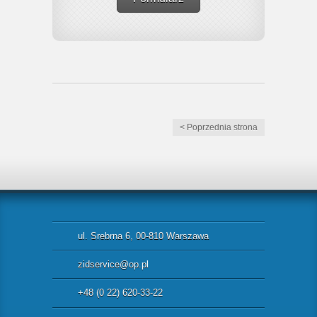
< Poprzednia strona
ul. Srebrna 6, 00-810 Warszawa
zidservice@op.pl
+48 (0 22) 620-33-22