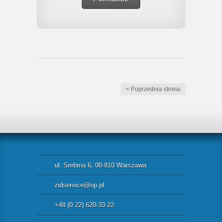
< Poprzednia strona
ul. Srebrna 6, 00-810 Warszawa
zidservice@op.pl
+48 (0 22) 620-33-22