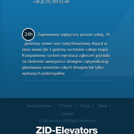
+48 (0 22) 203-51-49
24h
Zapewniamy najwyższy poziom usług, 24
- godzinny serwis oraz natychmiastowy dojazd w
razie awarii (do 1 godziny na terenie całego kraju).
Komputerowy system rejestracji zgłoszeń pozwala
na śledzenie awaryjności dźwigów i optymalizację
planowania remontów całych dźwigów lub tylko
wybranych podzespołów.
Strona Główna
O Firmie
Praca
Sklep
Kontakt
© Zid Service | All Rights Reserved