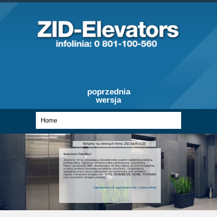
poprzednia
wersja
Witamy na stronach firmy ZID-SERVICE
Szanowni Państwo!
Jesteśmy firmą, posiadającą doświadczenie poparte wieloletnią praktyką,
profesjonalną, regularnie szkoloną kadrą wykonawczą i inżynierską.
Mamy uprawnienia
UDT
obowiązujące od dnia wejścia do Unii Europejskiej,
a nasze produkty posiadają europejskie certyfikaty. Dysponujemy
specjalistycznym oprzyrządowaniem do konserwacji oraz wszelkich
napraw i remontów dźwigów firm
OTIS, SCHINDLER, KONE, THYSSEN
oraz wszystkich dźwigów polskich.
Zapraszamy od zapoznania się z nasza ofertą