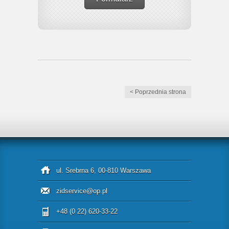
< Poprzednia strona
ul. Srebrna 6, 00-810 Warszawa
zidservice@op.pl
+48 (0 22) 620-33-22