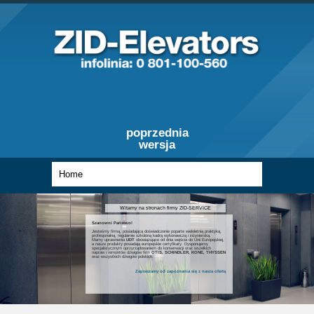
poprzednia
wersja
Witamy na stronach firmy ZID-SERVICE
Szanowni Państwo!
Jesteśmy firmą, posiadającą doświadczenie poparte wieloletnią praktyką,
profesjonalną, regularnie szkoloną kadrą wykonawczą i inżynierską.
Mamy uprawnienia
UDT
obowiązujące od dnia wejścia do Unii Europejskiej,
a nasze produkty posiadają europejskie certyfikaty. Dysponujemy
specjalistycznym oprzyrządowaniem do konserwacji oraz wszelkich
napraw i remontów dźwigów firm
OTIS, SCHINDLER, KONE, THYSSEN
oraz wszystkich dźwigów polskich.
Zapraszamy od zapoznania się z nasza ofertą