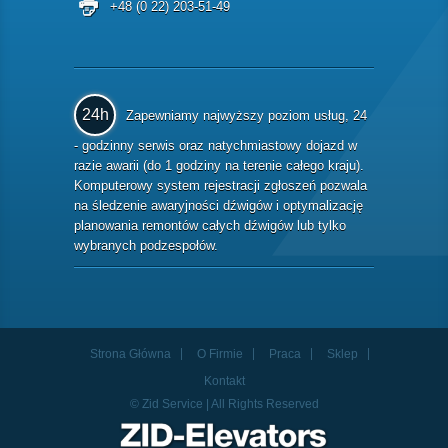
+48 (0 22) 203-51-49
24h
Zapewniamy najwyższy poziom usług, 24
- godzinny serwis oraz natychmiastowy dojazd w
razie awarii (do 1 godziny na terenie całego kraju).
Komputerowy system rejestracji zgłoszeń pozwala
na śledzenie awaryjności dźwigów i optymalizację
planowania remontów całych dźwigów lub tylko
wybranych podzespołów.
Strona Główna
O Firmie
Praca
Sklep
Kontakt
© Zid Service | All Rights Reserved