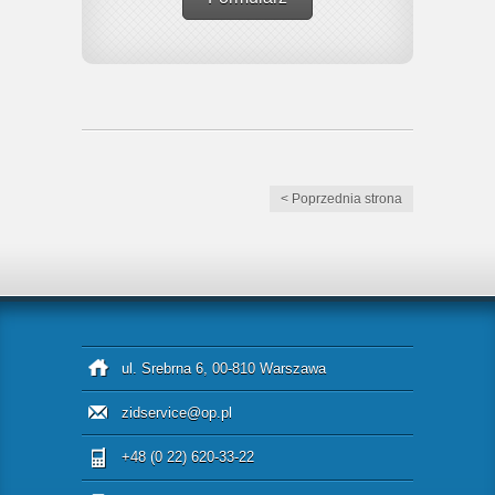
< Poprzednia strona
ul. Srebrna 6, 00-810 Warszawa
zidservice@op.pl
+48 (0 22) 620-33-22