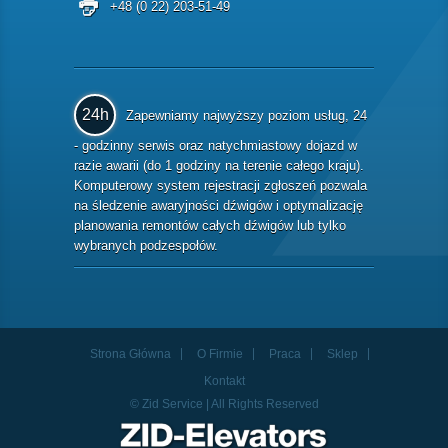
+48 (0 22) 203-51-49
24h
Zapewniamy najwyższy poziom usług, 24
- godzinny serwis oraz natychmiastowy dojazd w
razie awarii (do 1 godziny na terenie całego kraju).
Komputerowy system rejestracji zgłoszeń pozwala
na śledzenie awaryjności dźwigów i optymalizację
planowania remontów całych dźwigów lub tylko
wybranych podzespołów.
Strona Główna
O Firmie
Praca
Sklep
Kontakt
© Zid Service | All Rights Reserved