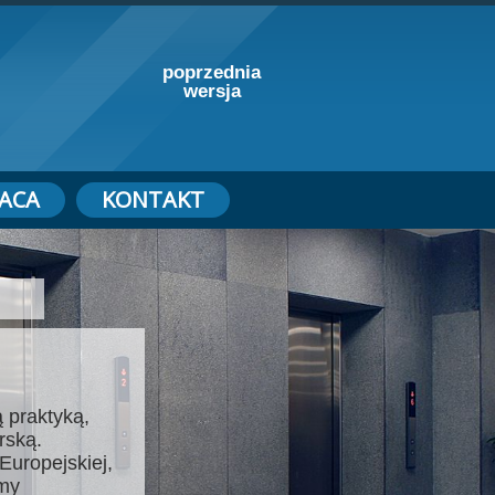
poprzednia
wersja
ACA
KONTAKT
 praktyką,
rską.
Europejskiej,
emy