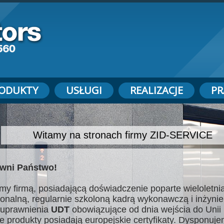
ODUKTY
USŁUGI
REALIZACJE
PR
Witamy na stronach firmy ZID-SERVICE
wni Państwo!
my firmą, posiadającą doświadczenie poparte wieloletnią
jonalną, regularnie szkoloną kadrą wykonawczą i inżynie
uprawnienia
UDT
obowiązujące od dnia wejścia do Unii 
e produkty posiadają europejskie certyfikaty. Dysponuj