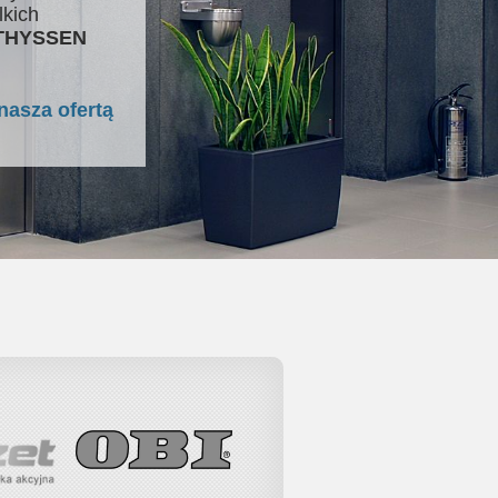
lkich
 THYSSEN
nasza ofertą