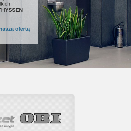
lkich
 THYSSEN
nasza ofertą