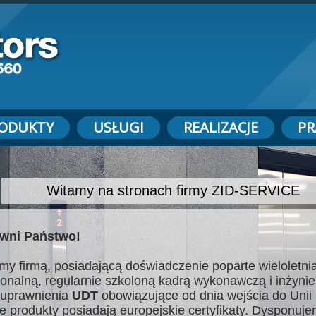
ODUKTY
USŁUGI
REALIZACJE
PR
Witamy na stronach firmy ZID-SERVICE
wni Państwo!
my firmą, posiadającą doświadczenie poparte wieloletnią
jonalną, regularnie szkoloną kadrą wykonawczą i inżynie
uprawnienia
UDT
obowiązujące od dnia wejścia do Unii 
e produkty posiadają europejskie certyfikaty. Dysponuj