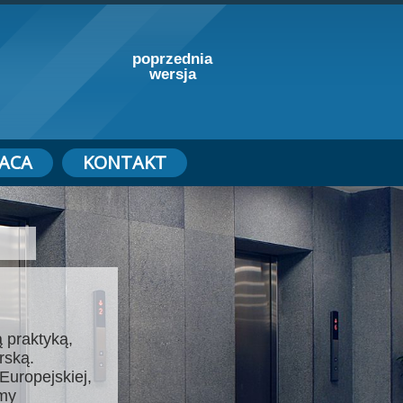
poprzednia
wersja
ACA
KONTAKT
 praktyką,
rską.
Europejskiej,
emy