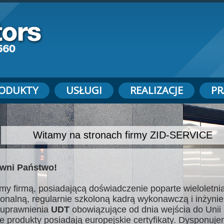
ODUKTY
USŁUGI
REALIZACJE
PR
Witamy na stronach firmy ZID-SERVICE
wni Państwo!
my firmą, posiadającą doświadczenie poparte wieloletnią
jonalną, regularnie szkoloną kadrą wykonawczą i inżynie
uprawnienia
UDT
obowiązujące od dnia wejścia do Unii 
e produkty posiadają europejskie certyfikaty. Dysponuj