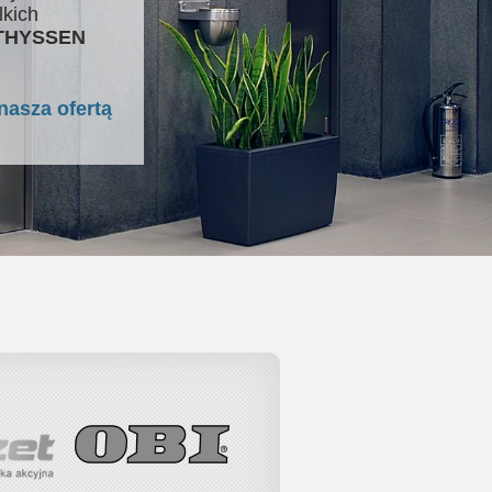
lkich
 THYSSEN
nasza ofertą