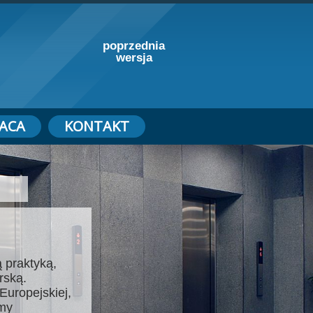
poprzednia
wersja
ACA
KONTAKT
 praktyką,
rską.
Europejskiej,
emy