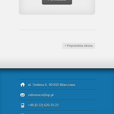
< Poprzednia strona
ul. Srebrna 6, 00-810 Warszawa
zidservice@op.pl
+48 (0 22) 620-33-22