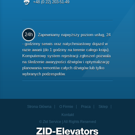
+48 (0 22) 203-51-49
24h
Zapewniamy najwyższy poziom usług, 24
- godzinny serwis oraz natychmiastowy dojazd w
razie awarii (do 1 godziny na terenie całego kraju).
Komputerowy system rejestracji zgłoszeń pozwala
na śledzenie awaryjności dźwigów i optymalizację
planowania remontów całych dźwigów lub tylko
wybranych podzespołów.
Strona Główna
O Firmie
Praca
Sklep
Kontakt
© Zid Service | All Rights Reserved