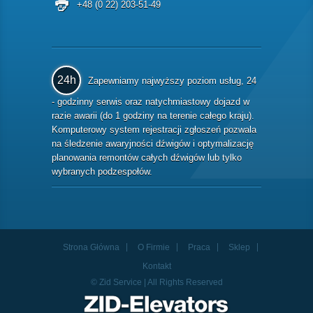
+48 (0 22) 203-51-49
24h
Zapewniamy najwyższy poziom usług, 24
- godzinny serwis oraz natychmiastowy dojazd w
razie awarii (do 1 godziny na terenie całego kraju).
Komputerowy system rejestracji zgłoszeń pozwala
na śledzenie awaryjności dźwigów i optymalizację
planowania remontów całych dźwigów lub tylko
wybranych podzespołów.
Strona Główna
O Firmie
Praca
Sklep
Kontakt
© Zid Service | All Rights Reserved