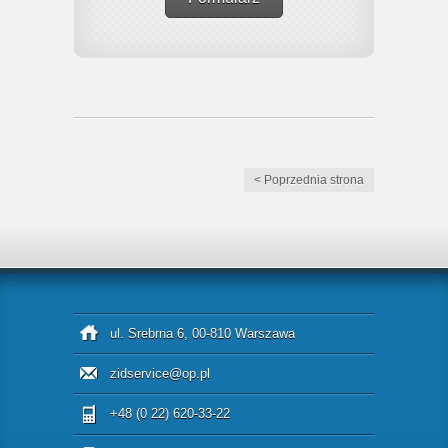
< Poprzednia strona
ul. Srebrna 6, 00-810 Warszawa
zidservice@op.pl
+48 (0 22) 620-33-22