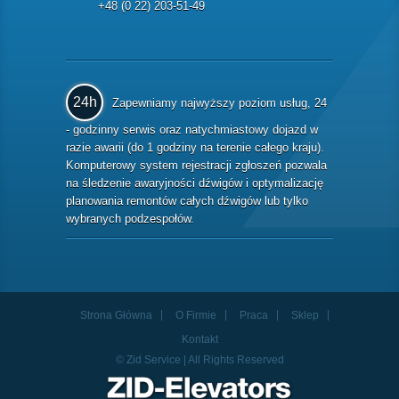
+48 (0 22) 203-51-49
24h
Zapewniamy najwyższy poziom usług, 24
- godzinny serwis oraz natychmiastowy dojazd w
razie awarii (do 1 godziny na terenie całego kraju).
Komputerowy system rejestracji zgłoszeń pozwala
na śledzenie awaryjności dźwigów i optymalizację
planowania remontów całych dźwigów lub tylko
wybranych podzespołów.
Strona Główna
O Firmie
Praca
Sklep
Kontakt
© Zid Service | All Rights Reserved