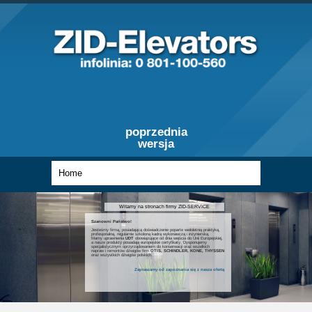
poprzednia
wersja
Witamy na stronach firmy ZID-SERVICE
Szanowni Państwo!
Jesteśmy firmą, posiadającą doświadczenie poparte wieloletnią praktyką,
profesjonalną, regularnie szkoloną kadrą wykonawczą i inżynierską.
Mamy uprawnienia
UDT
obowiązujące od dnia wejścia do Unii Europejskiej,
a nasze produkty posiadają europejskie certyfikaty. Dysponujemy
specjalistycznym oprzyrządowaniem do konserwacji oraz wszelkich
napraw i remontów dźwigów firm
OTIS, SCHINDLER, KONE, THYSSEN
oraz wszystkich dźwigów polskich.
Zapraszamy od zapoznania się z nasza ofertą