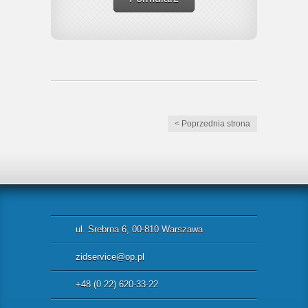
< Poprzednia strona
ul. Srebrna 6, 00-810 Warszawa
zidservice@op.pl
+48 (0 22) 620-33-22