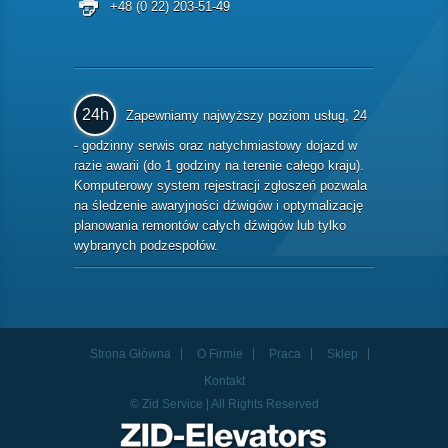
+48 (0 22) 203-51-49
24h
Zapewniamy najwyższy poziom usług, 24
- godzinny serwis oraz natychmiastowy dojazd w
razie awarii (do 1 godziny na terenie całego kraju).
Komputerowy system rejestracji zgłoszeń pozwala
na śledzenie awaryjności dźwigów i optymalizację
planowania remontów całych dźwigów lub tylko
wybranych podzespołów.
Strona Główna
O Firmie
Praca
Sklep
Kontakt
© Zid Service | All Rights Reserved