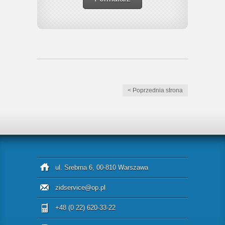
< Poprzednia strona
ul. Srebrna 6, 00-810 Warszawa
zidservice@op.pl
+48 (0 22) 620-33-22