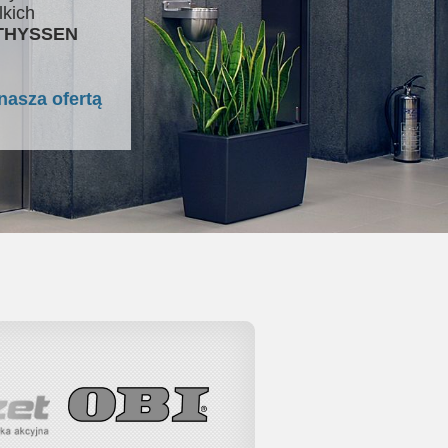
lkich
 THYSSEN
nasza ofertą