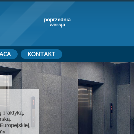
poprzednia
wersja
ACA
KONTAKT
 praktyką,
rską.
Europejskiej,
emy