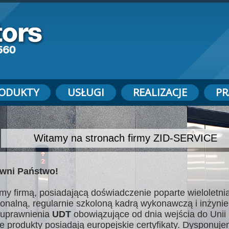
ODUKTY
USŁUGI
REALIZACJE
PR
Witamy na stronach firmy ZID-SERVICE
wni Państwo!
my firmą, posiadającą doświadczenie poparte wieloletnią
jonalną, regularnie szkoloną kadrą wykonawczą i inżynie
uprawnienia
UDT
obowiązujące od dnia wejścia do Unii 
e produkty posiadają europejskie certyfikaty. Dysponuj