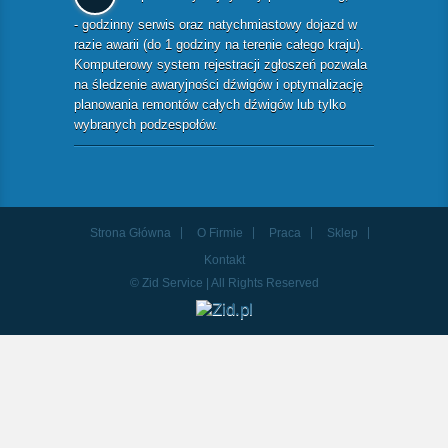
- godzinny serwis oraz natychmiastowy dojazd w
razie awarii (do 1 godziny na terenie całego kraju).
Komputerowy system rejestracji zgłoszeń pozwala
na śledzenie awaryjności dźwigów i optymalizację
planowania remontów całych dźwigów lub tylko
wybranych podzespołów.
Strona Główna
O Firmie
Praca
Sklep
Kontakt
© Zid Service | All Rights Reserved