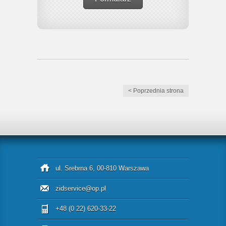
< Poprzednia strona
ul. Srebrna 6, 00-810 Warszawa
zidservice@op.pl
+48 (0 22) 620-33-22