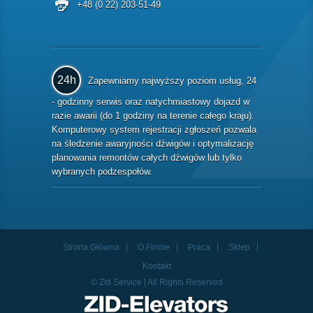
+48 (0 22) 203-51-49
24h
Zapewniamy najwyższy poziom usług, 24
- godzinny serwis oraz natychmiastowy dojazd w
razie awarii (do 1 godziny na terenie całego kraju).
Komputerowy system rejestracji zgłoszeń pozwala
na śledzenie awaryjności dźwigów i optymalizację
planowania remontów całych dźwigów lub tylko
wybranych podzespołów.
Strona Główna
O Firmie
Praca
Sklep
Kontakt
© Zid Service | All Rights Reserved