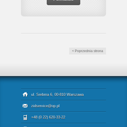
< Poprzednia strona
ul. Srebrna 6, 00-810 Warszawa
zidservice@op.pl
+48 (0 22) 620-33-22