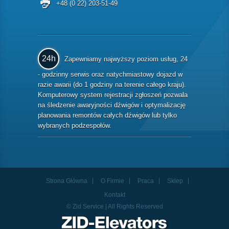
+48 (0 22) 203-51-49
24h
Zapewniamy najwyższy poziom usług, 24
- godzinny serwis oraz natychmiastowy dojazd w
razie awarii (do 1 godziny na terenie całego kraju).
Komputerowy system rejestracji zgłoszeń pozwala
na śledzenie awaryjności dźwigów i optymalizację
planowania remontów całych dźwigów lub tylko
wybranych podzespołów.
Strona Główna
O Firmie
Praca
Sklep
Kontakt
© Zid Service | All Rights Reserved