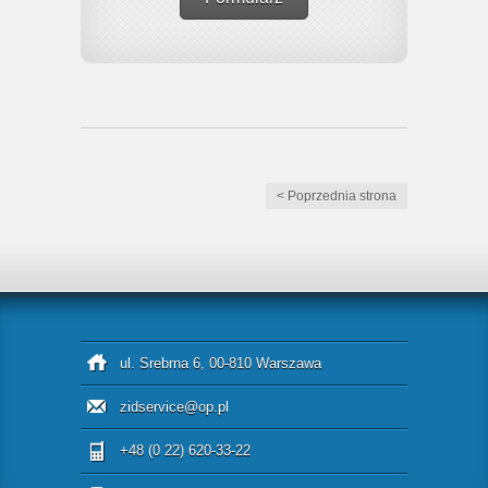
< Poprzednia strona
ul. Srebrna 6, 00-810 Warszawa
zidservice@op.pl
+48 (0 22) 620-33-22