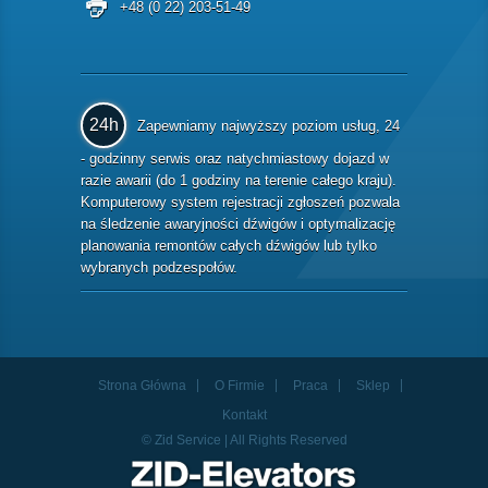
+48 (0 22) 203-51-49
24h
Zapewniamy najwyższy poziom usług, 24
- godzinny serwis oraz natychmiastowy dojazd w
razie awarii (do 1 godziny na terenie całego kraju).
Komputerowy system rejestracji zgłoszeń pozwala
na śledzenie awaryjności dźwigów i optymalizację
planowania remontów całych dźwigów lub tylko
wybranych podzespołów.
Strona Główna
O Firmie
Praca
Sklep
Kontakt
© Zid Service | All Rights Reserved