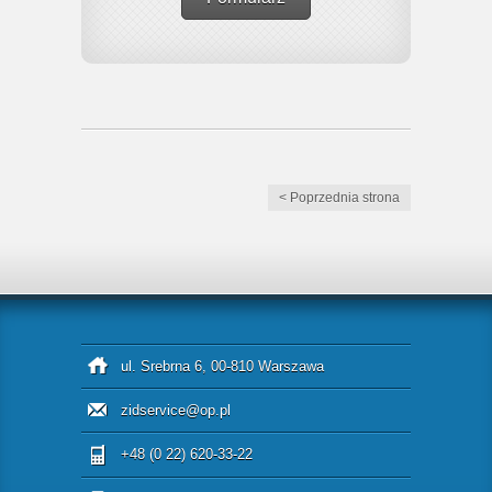
< Poprzednia strona
ul. Srebrna 6, 00-810 Warszawa
zidservice@op.pl
+48 (0 22) 620-33-22