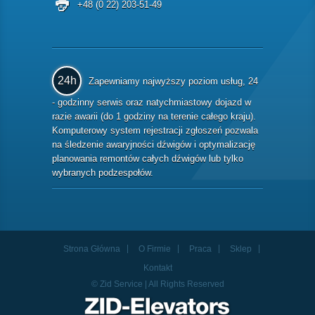
+48 (0 22) 203-51-49
24h
Zapewniamy najwyższy poziom usług, 24
- godzinny serwis oraz natychmiastowy dojazd w
razie awarii (do 1 godziny na terenie całego kraju).
Komputerowy system rejestracji zgłoszeń pozwala
na śledzenie awaryjności dźwigów i optymalizację
planowania remontów całych dźwigów lub tylko
wybranych podzespołów.
Strona Główna
O Firmie
Praca
Sklep
Kontakt
© Zid Service | All Rights Reserved