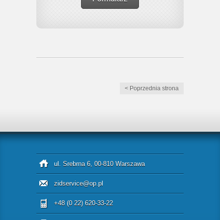
< Poprzednia strona
ul. Srebrna 6, 00-810 Warszawa
zidservice@op.pl
+48 (0 22) 620-33-22