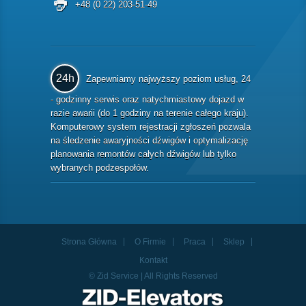
+48 (0 22) 203-51-49
24h
Zapewniamy najwyższy poziom usług, 24
- godzinny serwis oraz natychmiastowy dojazd w
razie awarii (do 1 godziny na terenie całego kraju).
Komputerowy system rejestracji zgłoszeń pozwala
na śledzenie awaryjności dźwigów i optymalizację
planowania remontów całych dźwigów lub tylko
wybranych podzespołów.
Strona Główna
O Firmie
Praca
Sklep
Kontakt
© Zid Service | All Rights Reserved