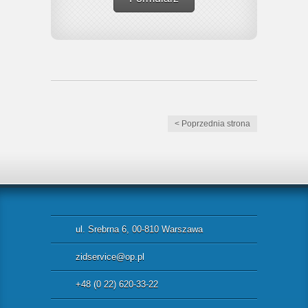
< Poprzednia strona
ul. Srebrna 6, 00-810 Warszawa
zidservice@op.pl
+48 (0 22) 620-33-22