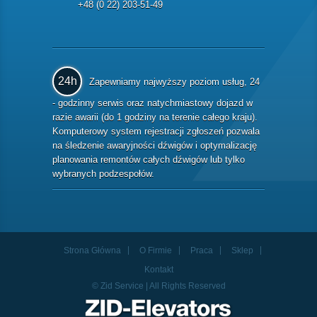
+48 (0 22) 203-51-49
24h
Zapewniamy najwyższy poziom usług, 24
- godzinny serwis oraz natychmiastowy dojazd w
razie awarii (do 1 godziny na terenie całego kraju).
Komputerowy system rejestracji zgłoszeń pozwala
na śledzenie awaryjności dźwigów i optymalizację
planowania remontów całych dźwigów lub tylko
wybranych podzespołów.
Strona Główna
O Firmie
Praca
Sklep
Kontakt
© Zid Service | All Rights Reserved