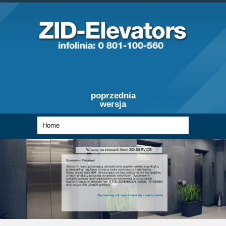
poprzednia
wersja
Witamy na stronach firmy ZID-SERVICE
Szanowni Państwo!
Jesteśmy firmą, posiadającą doświadczenie poparte wieloletnią praktyką,
profesjonalną, regularnie szkoloną kadrą wykonawczą i inżynierską.
Mamy uprawnienia
UDT
obowiązujące od dnia wejścia do Unii Europejskiej,
a nasze produkty posiadają europejskie certyfikaty. Dysponujemy
specjalistycznym oprzyrządowaniem do konserwacji oraz wszelkich
napraw i remontów dźwigów firm
OTIS, SCHINDLER, KONE, THYSSEN
oraz wszystkich dźwigów polskich.
Zapraszamy od zapoznania się z nasza ofertą