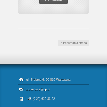
< Poprzednia strona
ul. Srebrna 6, 00-810 Warszawa
zidservice@op.pl
+48 (0 22) 620-33-22