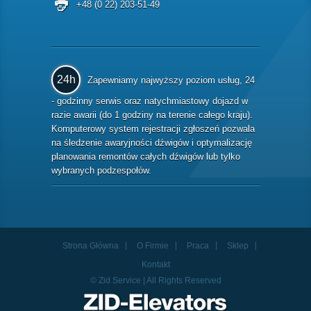
+48 (0 22) 203-51-49
24h
Zapewniamy najwyższy poziom usług, 24
- godzinny serwis oraz natychmiastowy dojazd w
razie awarii (do 1 godziny na terenie całego kraju).
Komputerowy system rejestracji zgłoszeń pozwala
na śledzenie awaryjności dźwigów i optymalizację
planowania remontów całych dźwigów lub tylko
wybranych podzespołów.
Strona Główna
O Firmie
Praca
Sklep
Kontakt
© Zid Service | All Rights Reserved