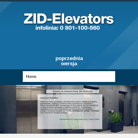
poprzednia
wersja
Witamy na stronach firmy ZID-SERVICE
Szanowni Państwo!
Jesteśmy firmą, posiadającą doświadczenie poparte wieloletnią praktyką,
profesjonalną, regularnie szkoloną kadrą wykonawczą i inżynierską.
Mamy uprawnienia
UDT
obowiązujące od dnia wejścia do Unii Europejskiej,
a nasze produkty posiadają europejskie certyfikaty. Dysponujemy
specjalistycznym oprzyrządowaniem do konserwacji oraz wszelkich
napraw i remontów dźwigów firm
OTIS, SCHINDLER, KONE, THYSSEN
oraz wszystkich dźwigów polskich.
Zapraszamy od zapoznania się z nasza ofertą