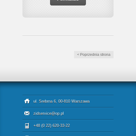
< Poprzednia strona
ul. Srebrna 6, 00-810 Warszawa
zidservice@op.pl
+48 (0 22) 620-33-22