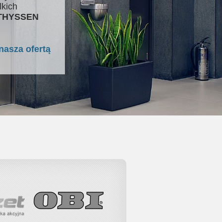
lkich
 THYSSEN
nasza ofertą