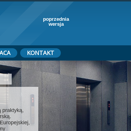
poprzednia
wersja
ACA
KONTAKT
 praktyką,
rską.
Europejskiej,
emy