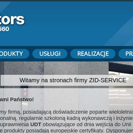
ODUKTY
USŁUGI
REALIZACJE
PR
Witamy na stronach firmy ZID-SERVICE
wni Państwo!
my firmą, posiadającą doświadczenie poparte wieloletnią
jonalną, regularnie szkoloną kadrą wykonawczą i inżynie
uprawnienia
UDT
obowiązujące od dnia wejścia do Unii 
e produkty posiadają europejskie certyfikaty. Dysponuj