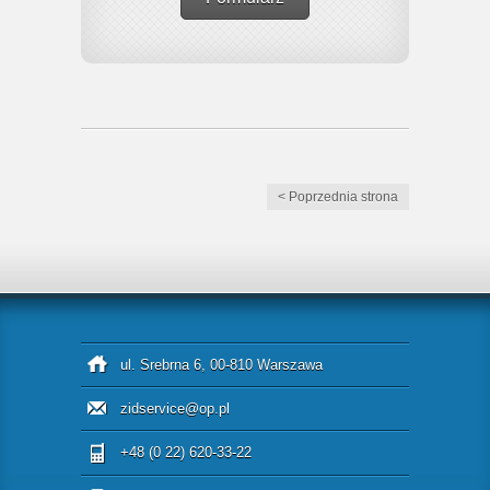
< Poprzednia strona
ul. Srebrna 6, 00-810 Warszawa
zidservice@op.pl
+48 (0 22) 620-33-22