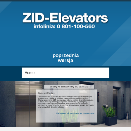
poprzednia
wersja
Witamy na stronach firmy ZID-SERVICE
Szanowni Państwo!
Jesteśmy firmą, posiadającą doświadczenie poparte wieloletnią praktyką,
profesjonalną, regularnie szkoloną kadrą wykonawczą i inżynierską.
Mamy uprawnienia
UDT
obowiązujące od dnia wejścia do Unii Europejskiej,
a nasze produkty posiadają europejskie certyfikaty. Dysponujemy
specjalistycznym oprzyrządowaniem do konserwacji oraz wszelkich
napraw i remontów dźwigów firm
OTIS, SCHINDLER, KONE, THYSSEN
oraz wszystkich dźwigów polskich.
Zapraszamy od zapoznania się z nasza ofertą