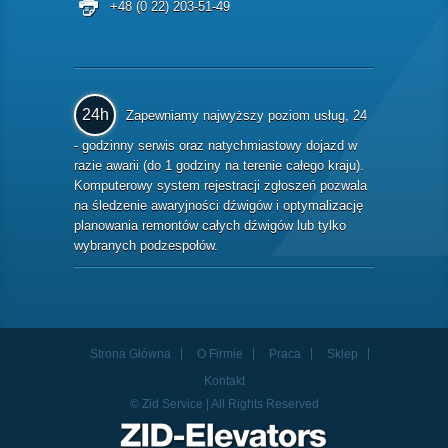
+48 (0 22) 203-51-49
24h
Zapewniamy najwyższy poziom usług, 24
- godzinny serwis oraz natychmiastowy dojazd w
razie awarii (do 1 godziny na terenie całego kraju).
Komputerowy system rejestracji zgłoszeń pozwala
na śledzenie awaryjności dźwigów i optymalizację
planowania remontów całych dźwigów lub tylko
wybranych podzespołów.
Strona Główna
O Firmie
Praca
Sklep
Kontakt
© Zid Service | All Rights Reserved