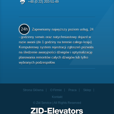
+48 (0 22) 203-51-49
24h
Zapewniamy najwyższy poziom usług, 24
- godzinny serwis oraz natychmiastowy dojazd w
razie awarii (do 1 godziny na terenie całego kraju).
Komputerowy system rejestracji zgłoszeń pozwala
na śledzenie awaryjności dźwigów i optymalizację
planowania remontów całych dźwigów lub tylko
wybranych podzespołów.
Strona Główna
O Firmie
Praca
Sklep
Kontakt
© Zid Service | All Rights Reserved