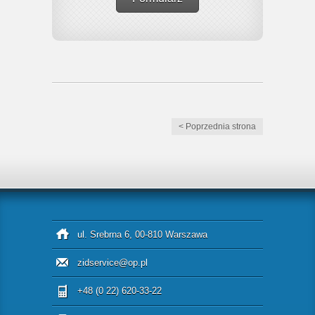
< Poprzednia strona
ul. Srebrna 6, 00-810 Warszawa
zidservice@op.pl
+48 (0 22) 620-33-22