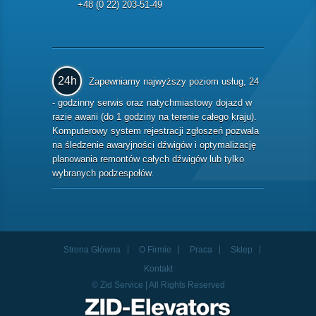
+48 (0 22) 203-51-49
24h
Zapewniamy najwyższy poziom usług, 24
- godzinny serwis oraz natychmiastowy dojazd w
razie awarii (do 1 godziny na terenie całego kraju).
Komputerowy system rejestracji zgłoszeń pozwala
na śledzenie awaryjności dźwigów i optymalizację
planowania remontów całych dźwigów lub tylko
wybranych podzespołów.
Strona Główna
O Firmie
Praca
Sklep
Kontakt
© Zid Service | All Rights Reserved