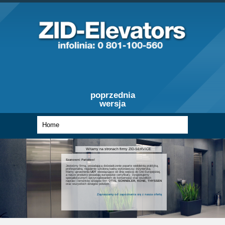
poprzednia
wersja
Witamy na stronach firmy ZID-SERVICE
Szanowni Państwo!
Jesteśmy firmą, posiadającą doświadczenie poparte wieloletnią praktyką,
profesjonalną, regularnie szkoloną kadrą wykonawczą i inżynierską.
Mamy uprawnienia
UDT
obowiązujące od dnia wejścia do Unii Europejskiej,
a nasze produkty posiadają europejskie certyfikaty. Dysponujemy
specjalistycznym oprzyrządowaniem do konserwacji oraz wszelkich
napraw i remontów dźwigów firm
OTIS, SCHINDLER, KONE, THYSSEN
oraz wszystkich dźwigów polskich.
Zapraszamy od zapoznania się z nasza ofertą