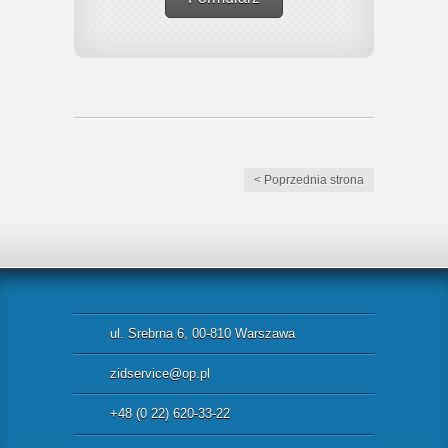
< Poprzednia strona
ul. Srebrna 6, 00-810 Warszawa
zidservice@op.pl
+48 (0 22) 620-33-22