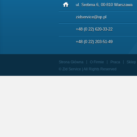
ul. Srebrna 6, 00-810 Warszawa
zidservice@op.pl
+48 (0 22) 620-33-22
+48 (0 22) 203-51-49
Strona Główna
O Firmie
Praca
Sklep
© Zid Service | All Rights Reserved