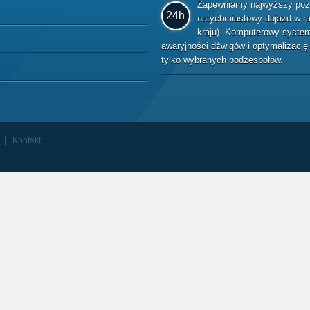
Zapewniamy najwyższy pozio
24h
natychmiastowy dojazd w raz
kraju). Komputerowy system 
awaryjności dźwigów i optymalizacj
tylko wybranych podzespołów.
Kontakt