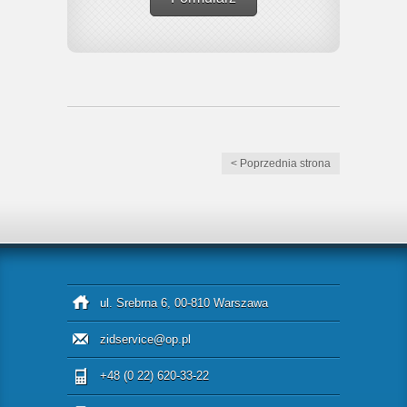
< Poprzednia strona
ul. Srebrna 6, 00-810 Warszawa
zidservice@op.pl
+48 (0 22) 620-33-22