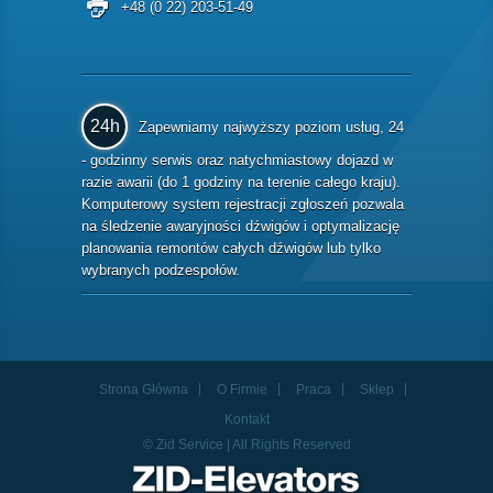
+48 (0 22) 203-51-49
24h
Zapewniamy najwyższy poziom usług, 24
- godzinny serwis oraz natychmiastowy dojazd w
razie awarii (do 1 godziny na terenie całego kraju).
Komputerowy system rejestracji zgłoszeń pozwala
na śledzenie awaryjności dźwigów i optymalizację
planowania remontów całych dźwigów lub tylko
wybranych podzespołów.
Strona Główna
O Firmie
Praca
Sklep
Kontakt
© Zid Service | All Rights Reserved