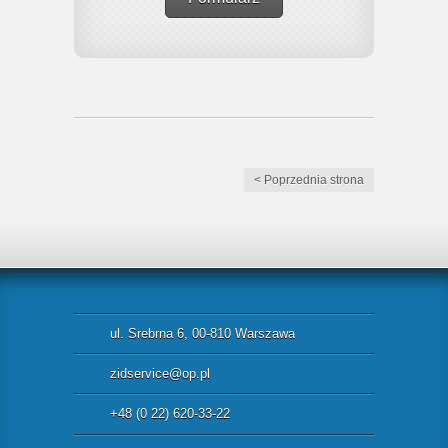
< Poprzednia strona
ul. Srebrna 6, 00-810 Warszawa
zidservice@op.pl
+48 (0 22) 620-33-22