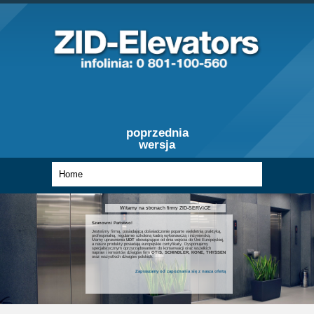
poprzednia
wersja
Witamy na stronach firmy ZID-SERVICE
Szanowni Państwo!
Jesteśmy firmą, posiadającą doświadczenie poparte wieloletnią praktyką,
profesjonalną, regularnie szkoloną kadrą wykonawczą i inżynierską.
Mamy uprawnienia
UDT
obowiązujące od dnia wejścia do Unii Europejskiej,
a nasze produkty posiadają europejskie certyfikaty. Dysponujemy
specjalistycznym oprzyrządowaniem do konserwacji oraz wszelkich
napraw i remontów dźwigów firm
OTIS, SCHINDLER, KONE, THYSSEN
oraz wszystkich dźwigów polskich.
Zapraszamy od zapoznania się z nasza ofertą