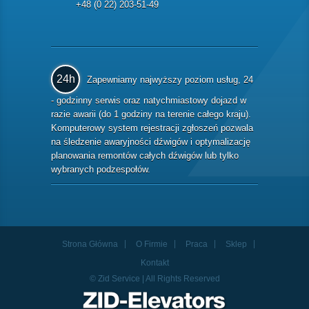
+48 (0 22) 203-51-49
24h
Zapewniamy najwyższy poziom usług, 24
- godzinny serwis oraz natychmiastowy dojazd w
razie awarii (do 1 godziny na terenie całego kraju).
Komputerowy system rejestracji zgłoszeń pozwala
na śledzenie awaryjności dźwigów i optymalizację
planowania remontów całych dźwigów lub tylko
wybranych podzespołów.
Strona Główna
O Firmie
Praca
Sklep
Kontakt
© Zid Service | All Rights Reserved