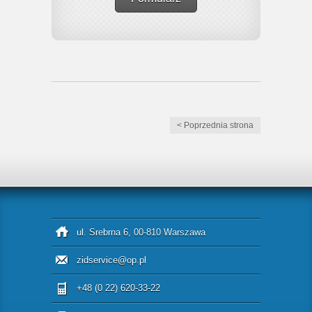
< Poprzednia strona
ul. Srebrna 6, 00-810 Warszawa
zidservice@op.pl
+48 (0 22) 620-33-22