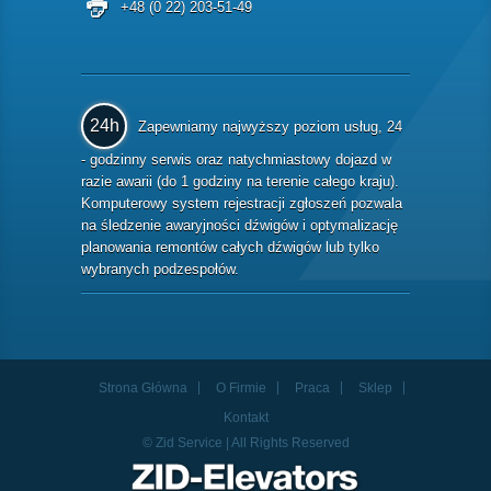
+48 (0 22) 203-51-49
24h
Zapewniamy najwyższy poziom usług, 24
- godzinny serwis oraz natychmiastowy dojazd w
razie awarii (do 1 godziny na terenie całego kraju).
Komputerowy system rejestracji zgłoszeń pozwala
na śledzenie awaryjności dźwigów i optymalizację
planowania remontów całych dźwigów lub tylko
wybranych podzespołów.
Strona Główna
O Firmie
Praca
Sklep
Kontakt
© Zid Service | All Rights Reserved