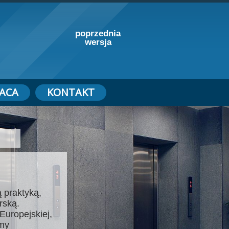
poprzednia
wersja
ACA
KONTAKT
 praktyką,
rską.
Europejskiej,
emy