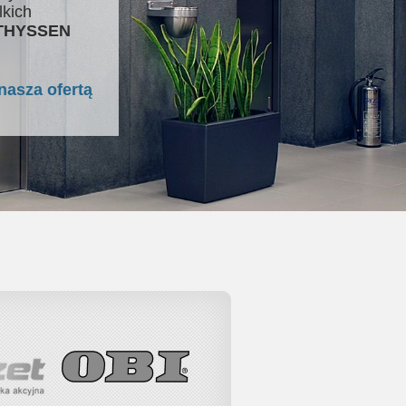
lkich
 THYSSEN
nasza ofertą