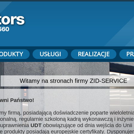
ODUKTY
USŁUGI
REALIZACJE
PR
Witamy na stronach firmy ZID-SERVICE
wni Państwo!
my firmą, posiadającą doświadczenie poparte wieloletnią
jonalną, regularnie szkoloną kadrą wykonawczą i inżynie
uprawnienia
UDT
obowiązujące od dnia wejścia do Unii 
e produkty posiadają europejskie certyfikaty. Dysponuj