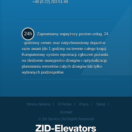
+48 (0 22) 203-51-49
24h
Zapewniamy najwyższy poziom usług, 24
- godzinny serwis oraz natychmiastowy dojazd w
razie awarii (do 1 godziny na terenie całego kraju).
Komputerowy system rejestracji zgłoszeń pozwala
na śledzenie awaryjności dźwigów i optymalizację
planowania remontów całych dźwigów lub tylko
wybranych podzespołów.
Strona Główna
O Firmie
Praca
Sklep
Kontakt
© Zid Service | All Rights Reserved