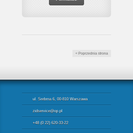
< Poprzednia strona
ul. Srebrna 6, 00-810 Warszawa
zidservice@op.pl
+48 (0 22) 620-33-22