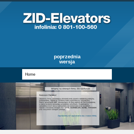
poprzednia
wersja
Witamy na stronach firmy ZID-SERVICE
Szanowni Państwo!
Jesteśmy firmą, posiadającą doświadczenie poparte wieloletnią praktyką,
profesjonalną, regularnie szkoloną kadrą wykonawczą i inżynierską.
Mamy uprawnienia
UDT
obowiązujące od dnia wejścia do Unii Europejskiej,
a nasze produkty posiadają europejskie certyfikaty. Dysponujemy
specjalistycznym oprzyrządowaniem do konserwacji oraz wszelkich
napraw i remontów dźwigów firm
OTIS, SCHINDLER, KONE, THYSSEN
oraz wszystkich dźwigów polskich.
Zapraszamy od zapoznania się z nasza ofertą