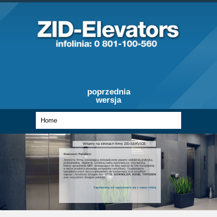
poprzednia
wersja
Witamy na stronach firmy ZID-SERVICE
Szanowni Państwo!
Jesteśmy firmą, posiadającą doświadczenie poparte wieloletnią praktyką,
profesjonalną, regularnie szkoloną kadrą wykonawczą i inżynierską.
Mamy uprawnienia
UDT
obowiązujące od dnia wejścia do Unii Europejskiej,
a nasze produkty posiadają europejskie certyfikaty. Dysponujemy
specjalistycznym oprzyrządowaniem do konserwacji oraz wszelkich
napraw i remontów dźwigów firm
OTIS, SCHINDLER, KONE, THYSSEN
oraz wszystkich dźwigów polskich.
Zapraszamy od zapoznania się z nasza ofertą