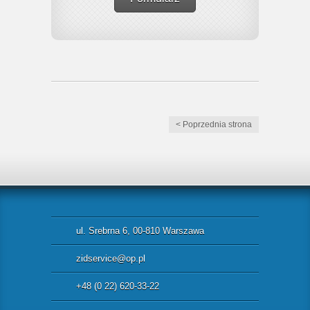
< Poprzednia strona
ul. Srebrna 6, 00-810 Warszawa
zidservice@op.pl
+48 (0 22) 620-33-22