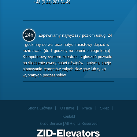
+48 (0 22) 203-51-49
24h
Zapewniamy najwyższy poziom usług, 24
- godzinny serwis oraz natychmiastowy dojazd w
razie awarii (do 1 godziny na terenie całego kraju).
Komputerowy system rejestracji zgłoszeń pozwala
na śledzenie awaryjności dźwigów i optymalizację
planowania remontów całych dźwigów lub tylko
wybranych podzespołów.
Strona Główna
O Firmie
Praca
Sklep
Kontakt
© Zid Service | All Rights Reserved