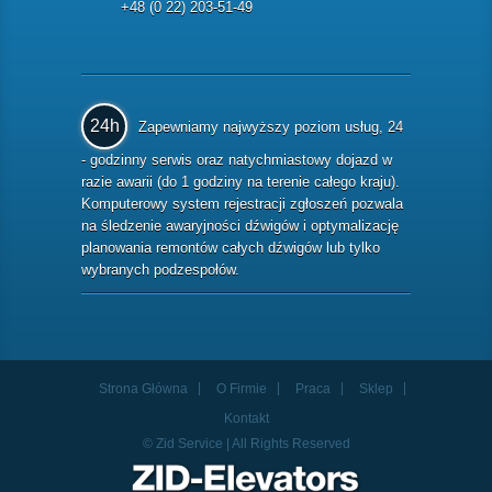
+48 (0 22) 203-51-49
24h
Zapewniamy najwyższy poziom usług, 24
- godzinny serwis oraz natychmiastowy dojazd w
razie awarii (do 1 godziny na terenie całego kraju).
Komputerowy system rejestracji zgłoszeń pozwala
na śledzenie awaryjności dźwigów i optymalizację
planowania remontów całych dźwigów lub tylko
wybranych podzespołów.
Strona Główna
O Firmie
Praca
Sklep
Kontakt
© Zid Service | All Rights Reserved