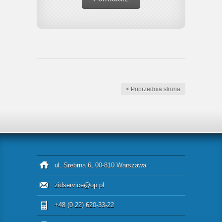
< Poprzednia strona
ul. Srebrna 6, 00-810 Warszawa
zidservice@op.pl
+48 (0 22) 620-33-22