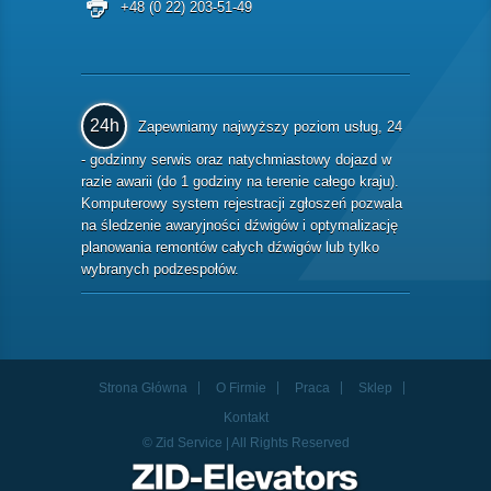
+48 (0 22) 203-51-49
24h
Zapewniamy najwyższy poziom usług, 24
- godzinny serwis oraz natychmiastowy dojazd w
razie awarii (do 1 godziny na terenie całego kraju).
Komputerowy system rejestracji zgłoszeń pozwala
na śledzenie awaryjności dźwigów i optymalizację
planowania remontów całych dźwigów lub tylko
wybranych podzespołów.
Strona Główna
O Firmie
Praca
Sklep
Kontakt
© Zid Service | All Rights Reserved