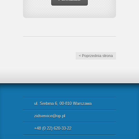
< Poprzednia strona
ul. Srebrna 6, 00-810 Warszawa
zidservice@op.pl
+48 (0 22) 620-33-22