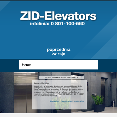
poprzednia
wersja
Witamy na stronach firmy ZID-SERVICE
Szanowni Państwo!
Jesteśmy firmą, posiadającą doświadczenie poparte wieloletnią praktyką,
profesjonalną, regularnie szkoloną kadrą wykonawczą i inżynierską.
Mamy uprawnienia
UDT
obowiązujące od dnia wejścia do Unii Europejskiej,
a nasze produkty posiadają europejskie certyfikaty. Dysponujemy
specjalistycznym oprzyrządowaniem do konserwacji oraz wszelkich
napraw i remontów dźwigów firm
OTIS, SCHINDLER, KONE, THYSSEN
oraz wszystkich dźwigów polskich.
Zapraszamy od zapoznania się z nasza ofertą