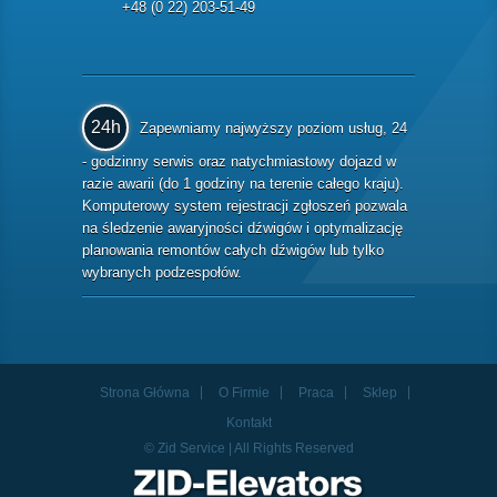
+48 (0 22) 203-51-49
24h
Zapewniamy najwyższy poziom usług, 24
- godzinny serwis oraz natychmiastowy dojazd w
razie awarii (do 1 godziny na terenie całego kraju).
Komputerowy system rejestracji zgłoszeń pozwala
na śledzenie awaryjności dźwigów i optymalizację
planowania remontów całych dźwigów lub tylko
wybranych podzespołów.
Strona Główna
O Firmie
Praca
Sklep
Kontakt
© Zid Service | All Rights Reserved