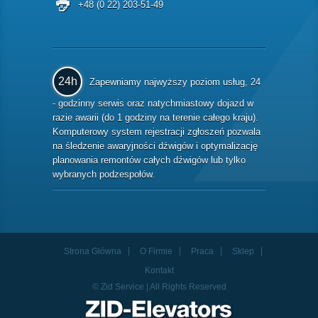
+48 (0 22) 203-51-49
24h
Zapewniamy najwyższy poziom usług, 24
- godzinny serwis oraz natychmiastowy dojazd w
razie awarii (do 1 godziny na terenie całego kraju).
Komputerowy system rejestracji zgłoszeń pozwala
na śledzenie awaryjności dźwigów i optymalizację
planowania remontów całych dźwigów lub tylko
wybranych podzespołów.
Strona Główna
O Firmie
Praca
Sklep
Kontakt
© Zid Service | All Rights Reserved