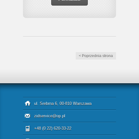
< Poprzednia strona
ul. Srebrna 6, 00-810 Warszawa
zidservice@op.pl
+48 (0 22) 620-33-22