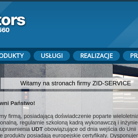
ODUKTY
USŁUGI
REALIZACJE
PR
Witamy na stronach firmy ZID-SERVICE
wni Państwo!
my firmą, posiadającą doświadczenie poparte wieloletnią
jonalną, regularnie szkoloną kadrą wykonawczą i inżynie
uprawnienia
UDT
obowiązujące od dnia wejścia do Unii 
e produkty posiadają europejskie certyfikaty. Dysponuj