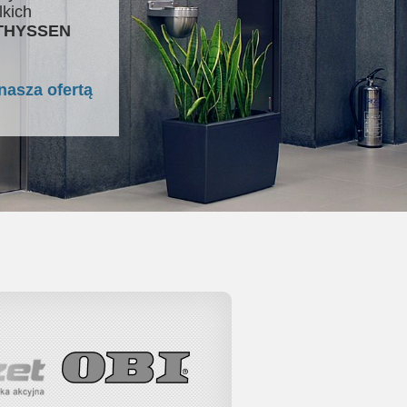
lkich
 THYSSEN
nasza ofertą