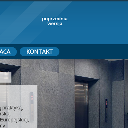
poprzednia
wersja
ACA
KONTAKT
 praktyką,
rską.
Europejskiej,
emy