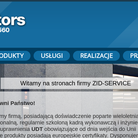
ODUKTY
USŁUGI
REALIZACJE
PR
Witamy na stronach firmy ZID-SERVICE
wni Państwo!
my firmą, posiadającą doświadczenie poparte wieloletnią
jonalną, regularnie szkoloną kadrą wykonawczą i inżynie
uprawnienia
UDT
obowiązujące od dnia wejścia do Unii 
e produkty posiadają europejskie certyfikaty. Dysponuj