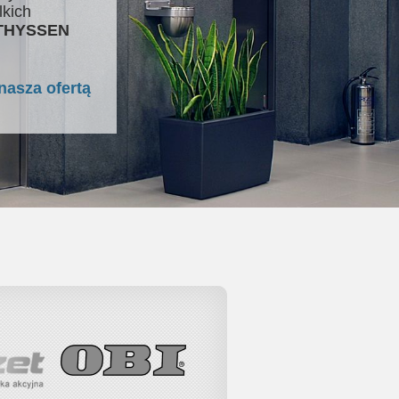
lkich
 THYSSEN
nasza ofertą