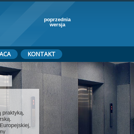
poprzednia
wersja
ACA
KONTAKT
 praktyką,
rską.
Europejskiej,
emy