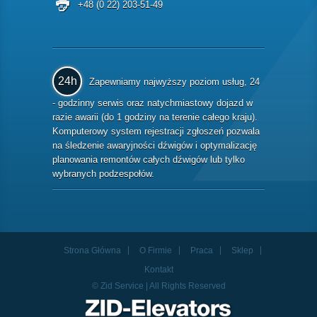
+48 (0 22) 203-51-49
24h
Zapewniamy najwyższy poziom usług, 24
- godzinny serwis oraz natychmiastowy dojazd w
razie awarii (do 1 godziny na terenie całego kraju).
Komputerowy system rejestracji zgłoszeń pozwala
na śledzenie awaryjności dźwigów i optymalizację
planowania remontów całych dźwigów lub tylko
wybranych podzespołów.
Strona Główna
O Firmie
Praca
Sklep
Kontakt
© Zid Service | All Rights Reserved