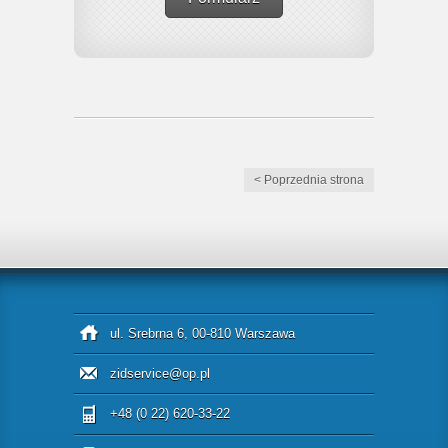
< Poprzednia strona
ul. Srebrna 6, 00-810 Warszawa
zidservice@op.pl
+48 (0 22) 620-33-22