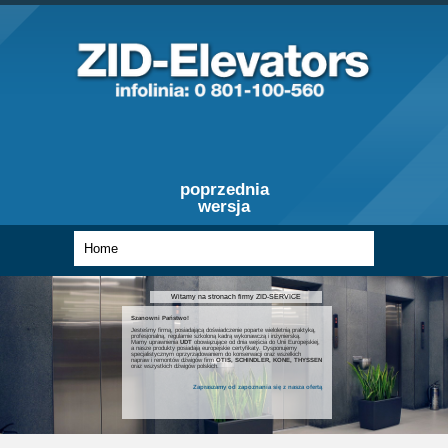
poprzednia
wersja
Witamy na stronach firmy ZID-SERVICE
Szanowni Państwo!
Jesteśmy firmą, posiadającą doświadczenie poparte wieloletnią praktyką,
profesjonalną, regularnie szkoloną kadrą wykonawczą i inżynierską.
Mamy uprawnienia
UDT
obowiązujące od dnia wejścia do Unii Europejskiej,
a nasze produkty posiadają europejskie certyfikaty. Dysponujemy
specjalistycznym oprzyrządowaniem do konserwacji oraz wszelkich
napraw i remontów dźwigów firm
OTIS, SCHINDLER, KONE, THYSSEN
oraz wszystkich dźwigów polskich.
Zapraszamy od zapoznania się z nasza ofertą