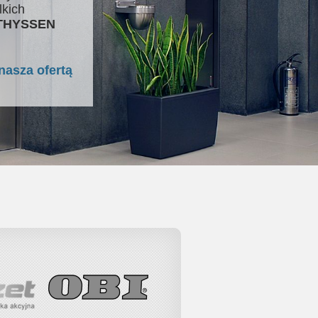
lkich
 THYSSEN
nasza ofertą