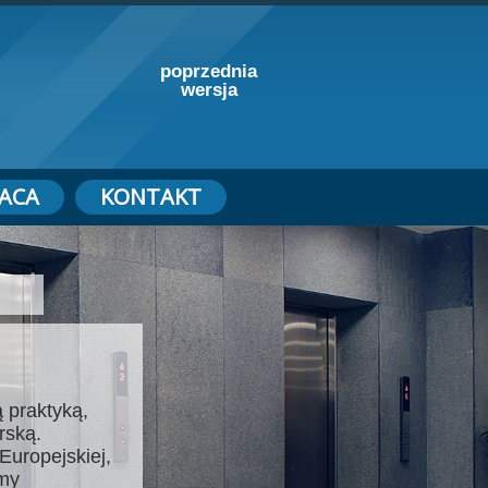
poprzednia
wersja
ACA
KONTAKT
 praktyką,
rską.
Europejskiej,
emy