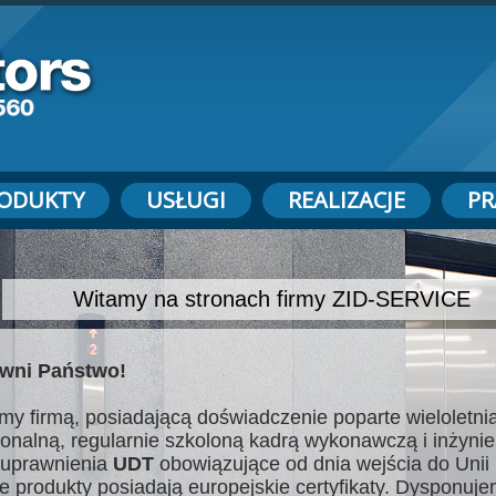
ODUKTY
USŁUGI
REALIZACJE
PR
Witamy na stronach firmy ZID-SERVICE
wni Państwo!
my firmą, posiadającą doświadczenie poparte wieloletnią
jonalną, regularnie szkoloną kadrą wykonawczą i inżynie
uprawnienia
UDT
obowiązujące od dnia wejścia do Unii 
e produkty posiadają europejskie certyfikaty. Dysponuj