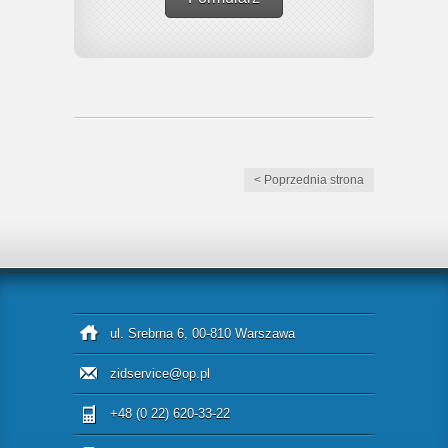
< Poprzednia strona
ul. Srebrna 6, 00-810 Warszawa
zidservice@op.pl
+48 (0 22) 620-33-22