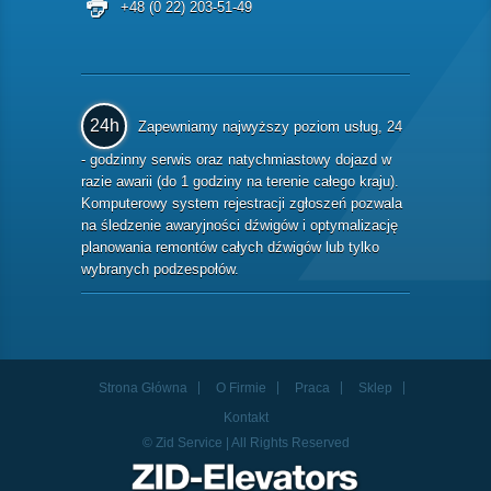
+48 (0 22) 203-51-49
24h
Zapewniamy najwyższy poziom usług, 24
- godzinny serwis oraz natychmiastowy dojazd w
razie awarii (do 1 godziny na terenie całego kraju).
Komputerowy system rejestracji zgłoszeń pozwala
na śledzenie awaryjności dźwigów i optymalizację
planowania remontów całych dźwigów lub tylko
wybranych podzespołów.
Strona Główna
O Firmie
Praca
Sklep
Kontakt
© Zid Service | All Rights Reserved