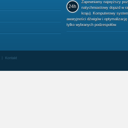
Zapewniamy najwyższy pozio
24h
natychmiastowy dojazd w raz
kraju). Komputerowy system 
awaryjności dźwigów i optymalizacj
tylko wybranych podzespołów.
Kontakt