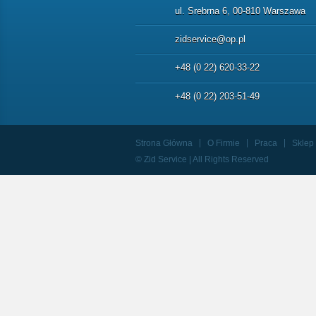
ul. Srebrna 6, 00-810 Warszawa
zidservice@op.pl
+48 (0 22) 620-33-22
+48 (0 22) 203-51-49
Strona Główna
O Firmie
Praca
Sklep
© Zid Service | All Rights Reserved