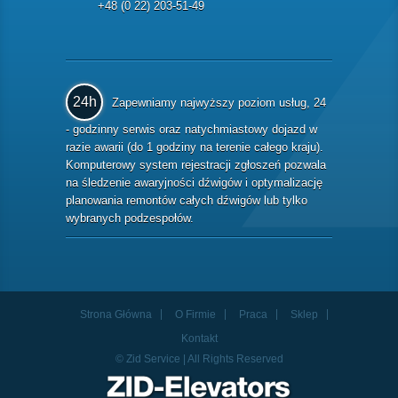
+48 (0 22) 203-51-49
24h
Zapewniamy najwyższy poziom usług, 24
- godzinny serwis oraz natychmiastowy dojazd w
razie awarii (do 1 godziny na terenie całego kraju).
Komputerowy system rejestracji zgłoszeń pozwala
na śledzenie awaryjności dźwigów i optymalizację
planowania remontów całych dźwigów lub tylko
wybranych podzespołów.
Strona Główna
O Firmie
Praca
Sklep
Kontakt
© Zid Service | All Rights Reserved