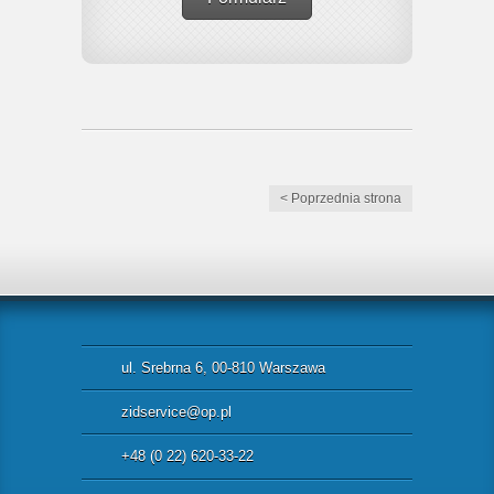
< Poprzednia strona
ul. Srebrna 6, 00-810 Warszawa
zidservice@op.pl
+48 (0 22) 620-33-22