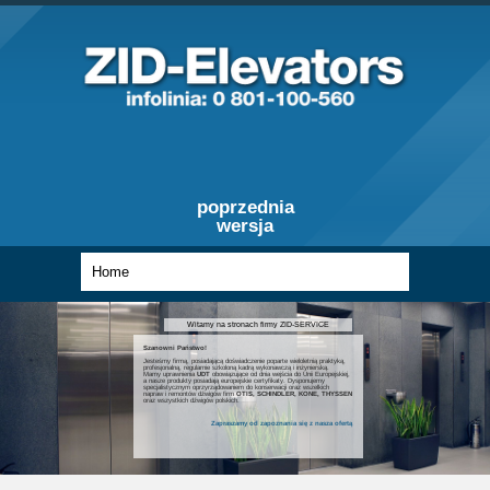
poprzednia
wersja
Witamy na stronach firmy ZID-SERVICE
Szanowni Państwo!
Jesteśmy firmą, posiadającą doświadczenie poparte wieloletnią praktyką,
profesjonalną, regularnie szkoloną kadrą wykonawczą i inżynierską.
Mamy uprawnienia
UDT
obowiązujące od dnia wejścia do Unii Europejskiej,
a nasze produkty posiadają europejskie certyfikaty. Dysponujemy
specjalistycznym oprzyrządowaniem do konserwacji oraz wszelkich
napraw i remontów dźwigów firm
OTIS, SCHINDLER, KONE, THYSSEN
oraz wszystkich dźwigów polskich.
Zapraszamy od zapoznania się z nasza ofertą