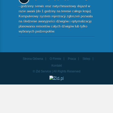
- godzinny serwis oraz natychmiastowy dojazd w
razie awarii (do 1 godziny na terenie całego kraju).
Komputerowy system rejestracji zgłoszeń pozwala
na śledzenie awaryjności dźwigów i optymalizację
planowania remontów całych dźwigów lub tylko
wybranych podzespołów.
Strona Główna
O Firmie
Praca
Sklep
Kontakt
© Zid Service | All Rights Reserved