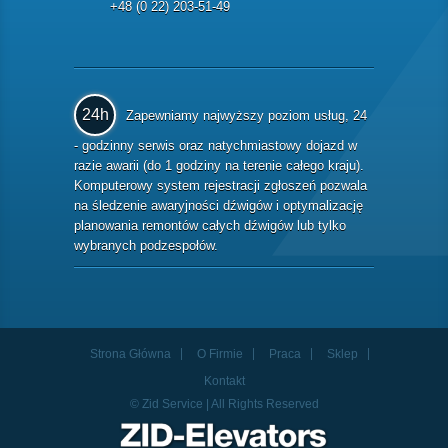
+48 (0 22) 203-51-49
24h
Zapewniamy najwyższy poziom usług, 24
- godzinny serwis oraz natychmiastowy dojazd w
razie awarii (do 1 godziny na terenie całego kraju).
Komputerowy system rejestracji zgłoszeń pozwala
na śledzenie awaryjności dźwigów i optymalizację
planowania remontów całych dźwigów lub tylko
wybranych podzespołów.
Strona Główna
O Firmie
Praca
Sklep
Kontakt
© Zid Service | All Rights Reserved