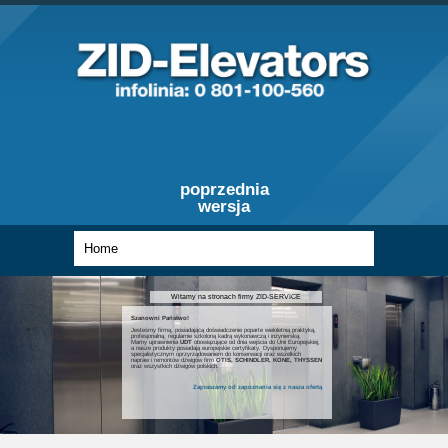
poprzednia
wersja
Witamy na stronach firmy ZID-SERVICE
Szanowni Państwo!
Jesteśmy firmą, posiadającą doświadczenie poparte wieloletnią praktyką,
profesjonalną, regularnie szkoloną kadrą wykonawczą i inżynierską.
Mamy uprawnienia
UDT
obowiązujące od dnia wejścia do Unii Europejskiej,
a nasze produkty posiadają europejskie certyfikaty. Dysponujemy
specjalistycznym oprzyrządowaniem do konserwacji oraz wszelkich
napraw i remontów dźwigów firm
OTIS, SCHINDLER, KONE, THYSSEN
oraz wszystkich dźwigów polskich.
Zapraszamy od zapoznania się z nasza ofertą