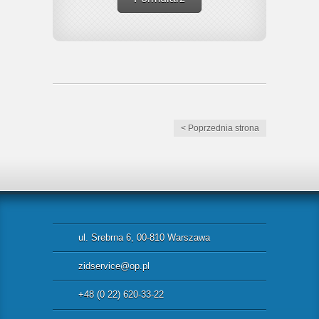
< Poprzednia strona
ul. Srebrna 6, 00-810 Warszawa
zidservice@op.pl
+48 (0 22) 620-33-22