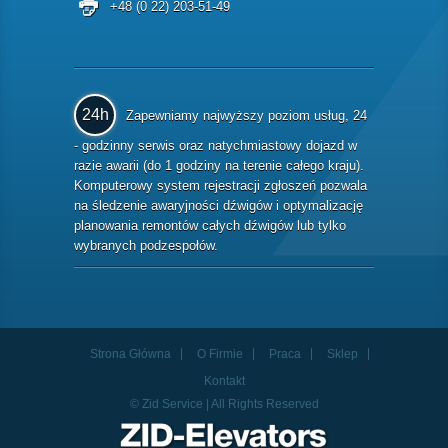
+48 (0 22) 203-51-49
24h
Zapewniamy najwyższy poziom usług, 24
- godzinny serwis oraz natychmiastowy dojazd w
razie awarii (do 1 godziny na terenie całego kraju).
Komputerowy system rejestracji zgłoszeń pozwala
na śledzenie awaryjności dźwigów i optymalizację
planowania remontów całych dźwigów lub tylko
wybranych podzespołów.
Strona Główna
O Firmie
Praca
Sklep
Kontakt
© Zid Service | All Rights Reserved