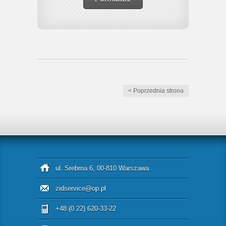
< Poprzednia strona
ul. Srebrna 6, 00-810 Warszawa
zidservice@op.pl
+48 (0 22) 620-33-22